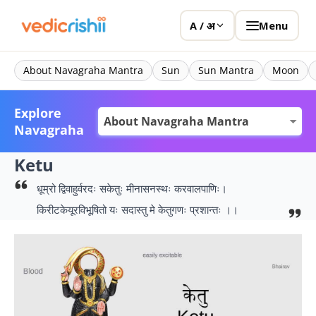
Menu
A / अ
About Navagraha Mantra
Sun
Sun Mantra
Moon
Explore
Navagraha
Ketu
धूम्रो द्विवाहुर्वरदः सकेतुः मीनासनस्थः करवालपाणिः।
किरीटकेयूरविभूषितो यः सदास्तु मे केतुगणः प्रशान्तः ।।