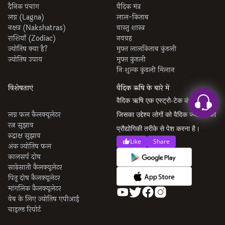
दैनिक पंचांग
वैदिक मंत्र
लग्न (Lagna)
लाल-किताब
नक्षत्र (Nakshatras)
वास्तु शास्त्र
राशियाँ (Zodiac)
नवग्रह
ज्योतिष क्या है?
मुफ्त लालकिताब कुंडली
ज्योतिष उपाय
मुफ्त कुंडली
निःशुल्क कुंडली मिलान
विशेषताएं
वैदिक ऋषि के बारे में
वैदिक ऋषि एक एस्ट्रो-टेक कंपनी है
लग्न फल कैलक्यूलेटर
जिसका उद्देश्य लोगों को वैदिक ज्योतिष को
रत्न सुझाव
प्रौद्योगिकी तरीके से पेश करना है।
रुद्राक्ष सुझाव
Like
Share
अंक ज्योतिष फल
कालसर्प दोष
साढ़ेसाती कैलक्यूलेटर
पितृ दोष कैलक्यूलेटर
मांगलिक कैलक्यूलेटर
वेब के लिए ज्योतिष एपीआई
चाइल्ड रिपोर्ट