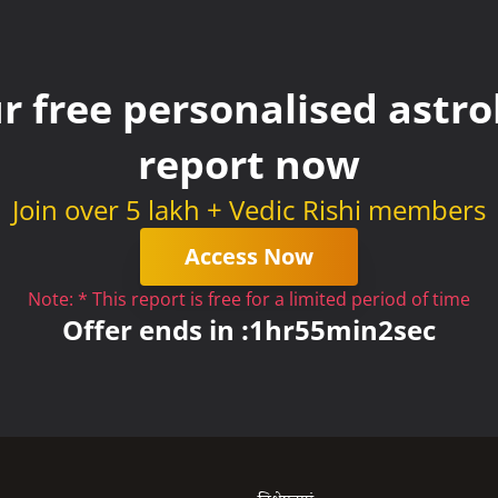
r free personalised astrol
report now
Join over 5 lakh + Vedic Rishi members
Access Now
Note: * This report is free for a limited period of time
Offer ends in :
1
hr
55
min
2
sec