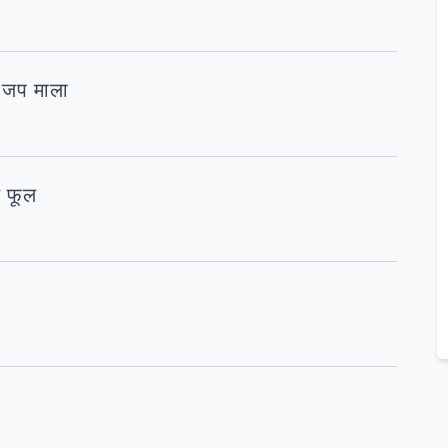
ी जप माला
े फूल