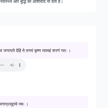
्वास्थ्य और बुद्धि का आशीर्वाद भी देता है।
ुदेव जगत्पते देहि मे तनयं कृष्ण त्वामहं शरणं गतः ।
गत्प्रसूतये नमः ।