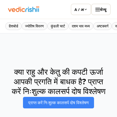
मेन्यू
A / अ
डैशबोर्ड
ज्योतिष विवरण
कुंडली चार्ट
दशम भाव मध्य
अष्टकवर्ग
स
क्या राहु और केतु की कपटी ऊर्जा
आपकी प्रगति में बाधक है? प्राप्त
करें निःशुल्क कालसर्प दोष विश्लेषण
प्राप्त करें निःशुल्क कालसर्प दोष विश्लेषण