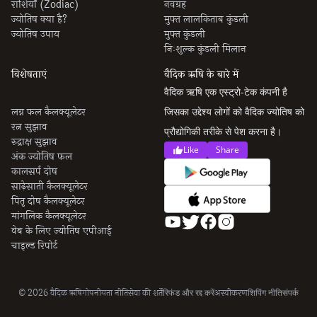
राशियाँ (Zodiac)
नवग्रह
ज्योतिष क्या है?
मुफ्त लालकिताब कुंडली
ज्योतिष उपाय
मुफ्त कुंडली
निःशुल्क कुंडली मिलान
विशेषताएं
वैदिक ऋषि के बारे में
वैदिक ऋषि एक एस्ट्रो-टेक कंपनी है
लग्न फल कैलक्यूलेटर
जिसका उद्देश्य लोगों को वैदिक ज्योतिष को
रत्न सुझाव
प्रौद्योगिकी तरीके से पेश करना है।
रुद्राक्ष सुझाव
Like
Share
अंक ज्योतिष फल
कालसर्प दोष
साढ़ेसाती कैलक्यूलेटर
पितृ दोष कैलक्यूलेटर
मांगलिक कैलक्यूलेटर
वेब के लिए ज्योतिष एपीआई
चाइल्ड रिपोर्ट
© 2026 वैदिक ऋषि
गोपनीयता नीति
सेवा की शर्तें
रिफंड और रद्द करें
अस्वीकरण
शिपिंग नीति
संपर्क