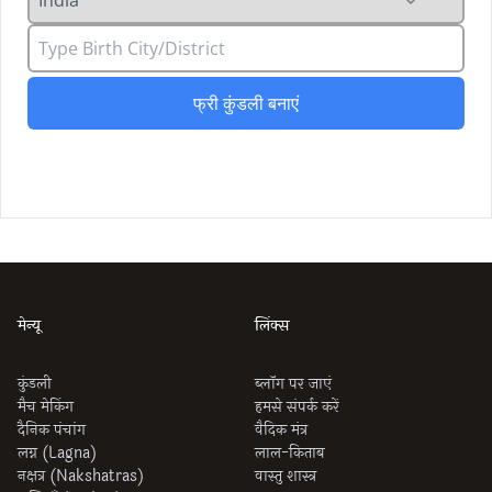
फ्री कुंडली बनाएं
मेन्यू
लिंक्स
कुंडली
ब्लॉग पर जाएं
मैच मेकिंग
हमसे संपर्क करें
दैनिक पंचांग
वैदिक मंत्र
लग्न (Lagna)
लाल-किताब
नक्षत्र (Nakshatras)
वास्तु शास्त्र