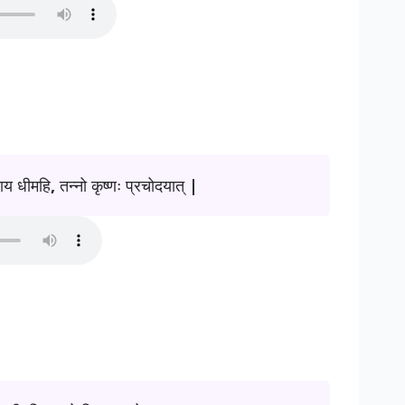
ाय धीमहि, तन्नो कृष्णः प्रचोदयात् |