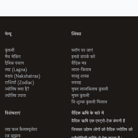
मेन्यू
लिंक्स
कुंडली
ब्लॉग पर जाएं
मैच मेकिंग
हमसे संपर्क करें
दैनिक पंचांग
वैदिक मंत्र
लग्न (Lagna)
लाल-किताब
नक्षत्र (Nakshatras)
वास्तु शास्त्र
राशियाँ (Zodiac)
नवग्रह
ज्योतिष क्या है?
मुफ्त लालकिताब कुंडली
ज्योतिष उपाय
मुफ्त कुंडली
निःशुल्क कुंडली मिलान
विशेषताएं
वैदिक ऋषि के बारे में
वैदिक ऋषि एक एस्ट्रो-टेक कंपनी है
लग्न फल कैलक्यूलेटर
जिसका उद्देश्य लोगों को वैदिक ज्योतिष को
रत्न सुझाव
प्रौद्योगिकी तरीके से पेश करना है।