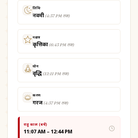
तिथि
नवमी
(
4:37 PM तक
)
नक्षत्र
कृत्तिका
(
6:43 PM तक
)
योग
वृद्धि
(
12:11 PM तक
)
करण
गरज
(
4:37 PM तक
)
राहु काल (बचें)
11:07 AM – 12:44 PM