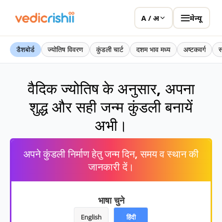
मेन्यू
A / अ
डैशबोर्ड
ज्योतिष विवरण
कुंडली चार्ट
दशम भाव मध्य
अष्टकवर्ग
स
वैदिक ज्योतिष के अनुसार, अपना
शुद्ध और सही जन्म कुंडली बनायें
अभी।
अपने कुंडली निर्माण हेतु जन्म दिन, समय व स्थान की
जानकारी दें।
भाषा चुने
English
हिंदी