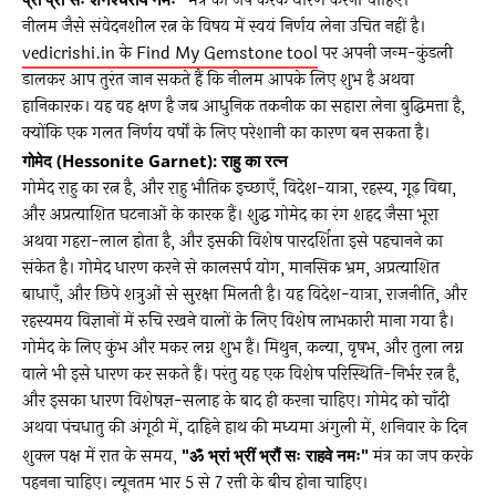
मंत्र का जप करके धारण करना चाहिए।
नीलम जैसे संवेदनशील रत्न के विषय में स्वयं निर्णय लेना उचित नहीं है।
vedicrishi.in के Find My Gemstone tool
पर अपनी जन्म-कुंडली
डालकर आप तुरंत जान सकते हैं कि नीलम आपके लिए शुभ है अथवा
हानिकारक। यह वह क्षण है जब आधुनिक तकनीक का सहारा लेना बुद्धिमत्ता है,
क्योंकि एक गलत निर्णय वर्षों के लिए परेशानी का कारण बन सकता है।
गोमेद (Hessonite Garnet): राहु का रत्न
गोमेद राहु का रत्न है, और राहु भौतिक इच्छाएँ, विदेश-यात्रा, रहस्य, गूढ़ विद्या,
और अप्रत्याशित घटनाओं के कारक हैं। शुद्ध गोमेद का रंग शहद जैसा भूरा
अथवा गहरा-लाल होता है, और इसकी विशेष पारदर्शिता इसे पहचानने का
संकेत है। गोमेद धारण करने से कालसर्प योग, मानसिक भ्रम, अप्रत्याशित
बाधाएँ, और छिपे शत्रुओं से सुरक्षा मिलती है। यह विदेश-यात्रा, राजनीति, और
रहस्यमय विज्ञानों में रुचि रखने वालों के लिए विशेष लाभकारी माना गया है।
गोमेद के लिए कुंभ और मकर लग्न शुभ हैं। मिथुन, कन्या, वृषभ, और तुला लग्न
वाले भी इसे धारण कर सकते हैं। परंतु यह एक विशेष परिस्थिति-निर्भर रत्न है,
और इसका धारण विशेषज्ञ-सलाह के बाद ही करना चाहिए। गोमेद को चाँदी
अथवा पंचधातु की अंगूठी में, दाहिने हाथ की मध्यमा अंगुली में, शनिवार के दिन
शुक्ल पक्ष में रात के समय,
"ॐ भ्रां भ्रीं भ्रौं सः राहवे नमः"
मंत्र का जप करके
पहनना चाहिए। न्यूनतम भार 5 से 7 रत्ती के बीच होना चाहिए।