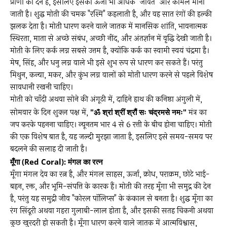
प्राणी की देन है, इसलिए इसकी ऊर्जा भी अधिक "जीवंत" और कोमल मानी
जाती है। शुद्ध मोती की चमक "रश्मि" कहलाती है, और वह सात रंगों की हल्की
झलक देता है। मोती धारण करने वाले जातक में मानसिक शांति, भावनात्मक
स्थिरता, माता से अच्छे संबंध, अच्छी नींद, और अंतर्ज्ञान में वृद्धि देखी जाती है।
मोती के लिए कर्क लग्न सबसे उत्तम है, क्योंकि कर्क का स्वामी स्वयं चंद्रमा है।
मेष, सिंह, और धनु लग्न वाले भी इसे शुभ रूप से धारण कर सकते हैं। परंतु
मिथुन, कन्या, मकर, और कुंभ लग्न वालों को मोती धारण करने से पहले विशेष
सावधानी रखनी चाहिए।
मोती को चाँदी अथवा सोने की अंगूठी में, दाहिने हाथ की कनिष्ठा अंगुली में,
सोमवार के दिन शुक्ल पक्ष में,
"ॐ श्रां श्रीं श्रौं सः चंद्रमसे नमः"
मंत्र का
जप करके पहनना चाहिए। न्यूनतम भार 4 से 6 रत्ती के बीच होना चाहिए। मोती
की एक विशेष बात है, यह जल्दी मुरझा जाता है, इसलिए इसे समय-समय पर
बदलने की सलाह दी जाती है।
मूँगा (Red Coral): मंगल का रत्न
मूँगा मंगल देव का रत्न है, और मंगल साहस, ऊर्जा, क्रोध, पराक्रम, छोटे भाई-
बहन, रक्त, और भूमि-संपत्ति के कारक हैं। मोती की तरह मूँगा भी समुद्र की देन
है, परंतु यह समुद्री जीव "कोरल पॉलिप्स" के कंकाल से बनता है। शुद्ध मूँगा का
रंग सिंदूरी अथवा गहरा गुलाबी-लाल होता है, और इसकी सतह चिकनी अथवा
कुछ खुरदरी हो सकती है। मूँगा धारण करने वाले जातक में आत्मविश्वास,