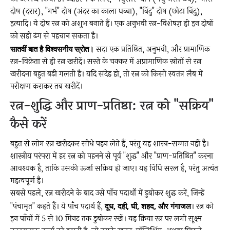
दोष (दरार), "गर्भ" दोष (अंदर का काला धब्बा), "बिंदु" दोष (छोटा बिंदु),
इत्यादि। ये दोष रत्न को अशुभ बनाते हैं। एक अनुभवी रत्न-विशेषज्ञ ही इन दोषों
को सही ढंग से पहचान सकता है।
सातवीं बात है विश्वसनीय स्रोत।
सदा एक प्रतिष्ठित, अनुभवी, और प्रामाणिक
रत्न-विक्रेता से ही रत्न खरीदें। सस्ते के चक्कर में अप्रामाणिक स्रोतों से रत्न
खरीदना बहुत बड़ी गलती है। यदि संदेह हो, तो रत्न को किसी स्वतंत्र लैब में
परीक्षण कराकर तब खरीदें।
रत्न-शुद्धि और प्राण-प्रतिष्ठा: रत्न को "सक्रिय"
कैसे करें
बहुत से लोग रत्न खरीदकर सीधे पहन लेते हैं, परंतु यह शास्त्र-सम्मत नहीं है।
शास्त्रीय परंपरा में हर रत्न को पहनने से पूर्व "शुद्ध" और "प्राण-प्रतिष्ठित" करना
आवश्यक है, ताकि उसकी ऊर्जा सक्रिय हो जाए। यह विधि सरल है, परंतु अत्यंत
महत्वपूर्ण है।
सबसे पहले, रत्न खरीदने के बाद उसे पाँच पदार्थों में डुबोकर शुद्ध करें, जिन्हें
"पंचामृत" कहते हैं। ये पाँच पदार्थ हैं,
दूध, दही, घी, शहद, और गंगाजल
। रत्न को
इन पाँचों में 5 से 10 मिनट तक डुबोकर रखें। यह क्रिया रत्न पर लगी सूक्ष्म