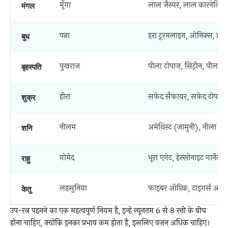
मूँगा
लाल जैस्पर, लाल कारनेलियन,
मंगल
पन्ना
हरा टूरमलाइन, ओनिक्स, हरा 
बुध
पुखराज
पीला टोपाज, सिट्रीन, पीला ब
बृहस्पति
हीरा
सफेद सैफायर, सफेद टोपाज,
शुक्र
नीलम
अमेथिस्ट (जामुनी), नीला ट
शनि
गोमेद
भूरा एगेट, हेस्सोनाइट गार्नेट क
राहु
लहसुनिया
फाइबर ऑप्टिक, टाइगर्स आई, क
केतु
उप-रत्न पहनने का एक महत्वपूर्ण नियम है, इन्हें न्यूनतम 6 से 8 रत्ती के बीच
होना चाहिए, क्योंकि इनका प्रभाव कम होता है, इसलिए वज़न अधिक चाहिए।