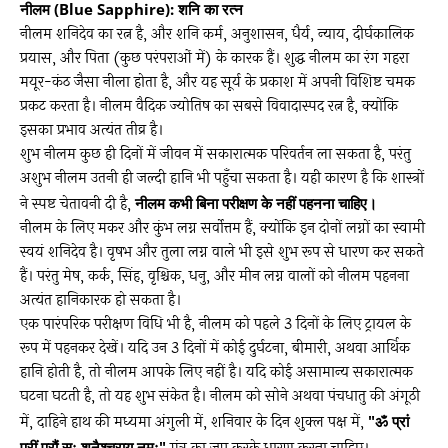
नीलम (Blue Sapphire): शनि का रत्न
नीलम शनिदेव का रत्न है, और शनि कर्म, अनुशासन, धैर्य, न्याय, दीर्घकालिक
प्रयास, और पिता (कुछ परंपराओं में) के कारक हैं। शुद्ध नीलम का रंग गहरा
मयूर-कंठ जैसा नीला होता है, और यह सूर्य के प्रकाश में अपनी विशिष्ट चमक
प्रकट करता है। नीलम वैदिक ज्योतिष का सबसे विवादास्पद रत्न है, क्योंकि
इसका प्रभाव अत्यंत तीव्र है।
शुभ नीलम कुछ ही दिनों में जीवन में सकारात्मक परिवर्तन ला सकता है, परंतु
अशुभ नीलम उतनी ही जल्दी हानि भी पहुँचा सकता है। यही कारण है कि शास्त्रों
ने स्पष्ट चेतावनी दी है,
नीलम कभी बिना परीक्षण के नहीं पहनना चाहिए।
नीलम के लिए मकर और कुंभ लग्न सर्वोत्तम हैं, क्योंकि इन दोनों लग्नों का स्वामी
स्वयं शनिदेव है। वृषभ और तुला लग्न वाले भी इसे शुभ रूप से धारण कर सकते
हैं। परंतु मेष, कर्क, सिंह, वृश्चिक, धनु, और मीन लग्न वालों को नीलम पहनना
अत्यंत हानिकारक हो सकता है।
एक पारंपरिक परीक्षण विधि भी है, नीलम को पहले 3 दिनों के लिए ट्रायल के
रूप में पहनकर देखें। यदि उन 3 दिनों में कोई दुर्घटना, बीमारी, अथवा आर्थिक
हानि होती है, तो नीलम आपके लिए नहीं है। यदि कोई असामान्य सकारात्मक
घटना घटती है, तो यह शुभ संकेत है। नीलम को सोने अथवा पंचधातु की अंगूठी
में, दाहिने हाथ की मध्यमा अंगुली में, शनिवार के दिन शुक्ल पक्ष में,
"ॐ प्रां
प्रीं प्रौं सः शनैश्चराय नमः"