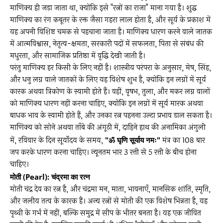
माणिक्य ही जड़ा जाता था, क्योंकि इसे "रत्नों का राजा" माना गया है। शुद्ध
माणिक्य का रंग कबूतर के रक्त जैसा गहरा लाल होता है, और सूर्य के प्रकाश में
यह अपनी विशिष्ट चमक से पहचाना जाता है। माणिक्य धारण करने वाले जातक
में आत्मविश्वास, नेतृत्व-क्षमता, सरकारी पदों में सफलता, पिता से संबंध की
मधुरता, और सामाजिक प्रतिष्ठा में वृद्धि देखी जाती है।
परंतु माणिक्य हर किसी के लिए नहीं है। शास्त्रीय परंपरा के अनुसार, मेष, सिंह,
और धनु लग्न वाले जातकों के लिए यह विशेष शुभ है, क्योंकि इन लग्नों में सूर्य
कारक अथवा त्रिकोण के स्वामी होते हैं। वहीं, वृषभ, तुला, और मकर लग्न वालों
को माणिक्य धारण नहीं करना चाहिए, क्योंकि इन लग्नों में सूर्य मारक अथवा
बाधक भाव के स्वामी होते हैं, और उनका रत्न पहनना उल्टा प्रभाव डाल सकता है।
माणिक्य को सोने अथवा ताँबे की अंगूठी में, दाहिने हाथ की अनामिका अंगुली
में, रविवार के दिन सूर्योदय के समय,
"ॐ घृणि सूर्याय नमः"
मंत्र का 108 बार
जप करके धारण करना चाहिए। न्यूनतम भार 3 रत्ती से 5 रत्ती के बीच होना
चाहिए।
मोती (Pearl): चंद्रमा का रत्न
मोती चंद्र देव का रत्न है, और चंद्रमा मन, माता, भावनाएँ, मानसिक शांति, स्मृति,
और जलीय तत्व के कारक हैं। अन्य रत्नों से मोती की एक विशेष भिन्नता है, यह
पृथ्वी के गर्भ में नहीं, बल्कि समुद्र में सीप के भीतर बनता है। यह एक जीवित