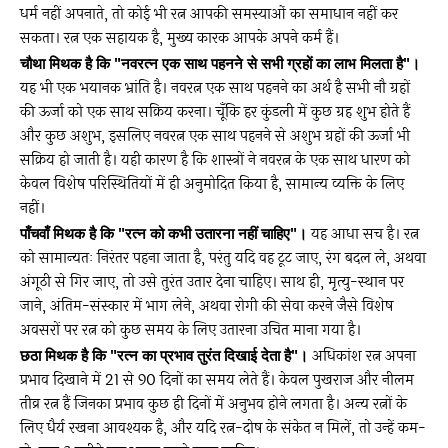
धर्म नहीं अपनाते, तो कोई भी रत्न आपकी समस्याओं का समाधान नहीं कर
सकता। रत्न एक सहायक है, मुख्य कारक आपके अपने कर्म हैं।
चौथा मिथक है कि "नवरत्न एक साथ पहनने से सभी ग्रहों का लाभ मिलता है"।
यह भी एक भयानक भ्रांति है। नवरत्न एक साथ पहनने का अर्थ है सभी नौ ग्रहों
की ऊर्जा को एक साथ सक्रिय करना। चूँकि हर कुंडली में कुछ ग्रह शुभ होते हैं
और कुछ अशुभ, इसलिए नवरत्न एक साथ पहनने से अशुभ ग्रहों की ऊर्जा भी
सक्रिय हो जाती है। यही कारण है कि शास्त्रों ने नवरत्न के एक साथ धारण को
केवल विशेष परिस्थितियों में ही अनुमोदित किया है, सामान्य व्यक्ति के लिए
नहीं।
पाँचवाँ मिथक है कि "रत्न को कभी उतारना नहीं चाहिए"।
यह आधा सच है। रत्न
को सामान्यतः निरंतर पहना जाता है, परंतु यदि वह टूट जाए, रंग बदल ले, अथवा
अंगूठी से गिर जाए, तो उसे तुरंत उतार देना चाहिए। साथ ही, मृत्यु-स्थान पर
जाने, अंतिम-संस्कार में भाग लेने, अथवा रोगी की सेवा करने जैसे विशेष
अवसरों पर रत्न को कुछ समय के लिए उतारना उचित माना गया है।
छठा मिथक है कि "रत्न का प्रभाव तुरंत दिखाई देता है"।
अधिकांश रत्न अपना
प्रभाव दिखाने में 21 से 90 दिनों का समय लेते हैं। केवल पुखराज और नीलम
तीव्र रत्न हैं जिनका प्रभाव कुछ ही दिनों में अनुभव होने लगता है। अन्य रत्नों के
लिए धैर्य रखना आवश्यक है, और यदि रत्न-दोष के संकेत न मिलें, तो उन्हें कम-