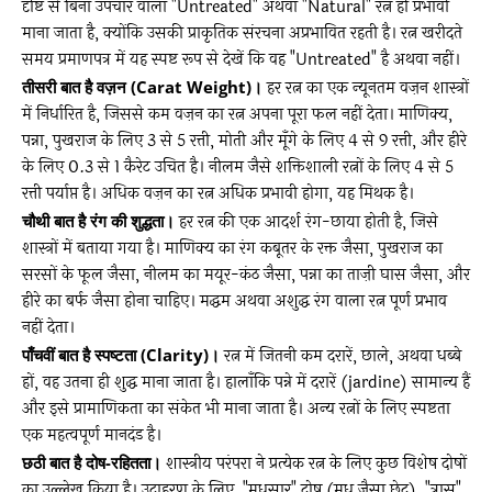
दृष्टि से बिना उपचार वाला "Untreated" अथवा "Natural" रत्न ही प्रभावी
माना जाता है, क्योंकि उसकी प्राकृतिक संरचना अप्रभावित रहती है। रत्न खरीदते
समय प्रमाणपत्र में यह स्पष्ट रूप से देखें कि वह "Untreated" है अथवा नहीं।
तीसरी बात है वज़न (Carat Weight)।
हर रत्न का एक न्यूनतम वज़न शास्त्रों
में निर्धारित है, जिससे कम वज़न का रत्न अपना पूरा फल नहीं देता। माणिक्य,
पन्ना, पुखराज के लिए 3 से 5 रत्ती, मोती और मूँगे के लिए 4 से 9 रत्ती, और हीरे
के लिए 0.3 से 1 कैरेट उचित है। नीलम जैसे शक्तिशाली रत्नों के लिए 4 से 5
रत्ती पर्याप्त है। अधिक वज़न का रत्न अधिक प्रभावी होगा, यह मिथक है।
चौथी बात है रंग की शुद्धता।
हर रत्न की एक आदर्श रंग-छाया होती है, जिसे
शास्त्रों में बताया गया है। माणिक्य का रंग कबूतर के रक्त जैसा, पुखराज का
सरसों के फूल जैसा, नीलम का मयूर-कंठ जैसा, पन्ना का ताज़ी घास जैसा, और
हीरे का बर्फ जैसा होना चाहिए। मद्धम अथवा अशुद्ध रंग वाला रत्न पूर्ण प्रभाव
नहीं देता।
पाँचवीं बात है स्पष्टता (Clarity)।
रत्न में जितनी कम दरारें, छाले, अथवा धब्बे
हों, वह उतना ही शुद्ध माना जाता है। हालाँकि पन्ने में दरारें (jardine) सामान्य हैं
और इसे प्रामाणिकता का संकेत भी माना जाता है। अन्य रत्नों के लिए स्पष्टता
एक महत्वपूर्ण मानदंड है।
छठी बात है दोष-रहितता।
शास्त्रीय परंपरा ने प्रत्येक रत्न के लिए कुछ विशेष दोषों
का उल्लेख किया है। उदाहरण के लिए, "मधुसार" दोष (मधु जैसा छेद), "त्रास"