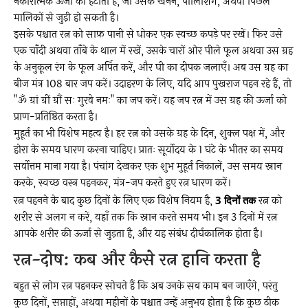
नकारात्मक ऊर्जा को हटाती है, जो उसके खनन, पॉलिशिंग, अथवा पिछले
मालिकों से जुड़ी हो सकती है।
इसके पश्चात रत्न को साफ़ पानी से धोकर एक स्वच्छ कपड़े पर रखें। फिर उसे
एक चाँदी अथवा ताँबे के थाल में रखें, उसके चारों ओर पीले फूल अथवा उस ग्रह
के अनुकूल रंग के फूल अर्पित करें, और घी का दीपक जलाएँ। अब उस ग्रह का
बीज मंत्र 108 बार जप करें। उदाहरण के लिए, यदि आप पुखराज पहन रहे हैं, तो
"ॐ ग्रां ग्रीं ग्रौं सः गुरवे नमः" का जप करें। यह जप रत्न में उस ग्रह की ऊर्जा को
प्राण-प्रतिष्ठित करता है।
मुहूर्त का भी विशेष महत्व है। हर रत्न को उसके ग्रह के दिन, शुक्ल पक्ष में, और
होरा के समय धारण करना चाहिए। प्रातः सूर्योदय के 1 घंटे के भीतर का समय
सर्वोत्तम माना गया है। पंचांग देखकर एक शुभ मुहूर्त निकालें, उस समय स्नान
करके, स्वच्छ वस्त्र पहनकर, मंत्र-जप करते हुए रत्न धारण करें।
रत्न पहनने के बाद कुछ दिनों के लिए एक विशेष नियम है,
3 दिनों तक
रत्न को
शरीर से अलग न करें, यहाँ तक कि स्नान करते समय भी। इन 3 दिनों में रत्न
आपके शरीर की ऊर्जा से जुड़ता है, और यह संबंध दीर्घकालिक होता है।
रत्न-दोष: कब और कैसे रत्न हानि करता है
बहुत से लोग रत्न पहनकर सोचते हैं कि अब उनके सब काम बन जाएँगे, परंतु
कुछ दिनों, सप्ताहों, अथवा महीनों के पश्चात उन्हें अनुभव होता है कि कुछ ठीक