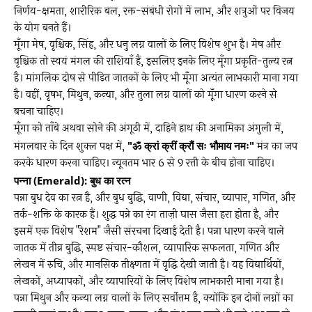
निर्णय-क्षमता, शारीरिक बल, रक्त-संबंधी रोगों में लाभ, और शत्रुओं पर विजय
के योग बनते हैं।
मूँगा मेष, वृश्चिक, सिंह, और धनु लग्न वालों के लिए विशेष शुभ है। मेष और
वृश्चिक तो स्वयं मंगल की राशियाँ हैं, इसलिए इनके लिए मूँगा प्रकृति-तुल्य रत्न
है। मांगलिक दोष से पीड़ित जातकों के लिए भी मूँगा अत्यंत लाभकारी माना गया
है। वहीं, वृषभ, मिथुन, कन्या, और तुला लग्न वालों को मूँगा धारण करने से
बचना चाहिए।
मूँगा को ताँबे अथवा सोने की अंगूठी में, दाहिने हाथ की अनामिका अंगुली में,
मंगलवार के दिन शुक्ल पक्ष में,
"ॐ क्रां क्रीं क्रौं सः भौमाय नमः"
मंत्र का जप
करके धारण करना चाहिए। न्यूनतम भार 6 से 9 रत्ती के बीच होना चाहिए।
पन्ना (Emerald): बुध का रत्न
पन्ना बुध देव का रत्न है, और बुध बुद्धि, वाणी, विद्या, संचार, व्यापार, गणित, और
तर्क-शक्ति के कारक हैं। शुद्ध पन्ने का रंग ताज़ी घास जैसा हरा होता है, और
इसमें एक विशेष "रेशम" जैसी संरचना दिखाई देती है। पन्ना धारण करने वाले
जातक में तीव्र बुद्धि, स्पष्ट संचार-कौशल, व्यापारिक सफलता, गणित और
लेखन में रुचि, और मानसिक तीक्ष्णता में वृद्धि देखी जाती है। यह विद्यार्थियों,
लेखकों, अध्यापकों, और व्यापारियों के लिए विशेष लाभकारी माना गया है।
पन्ना मिथुन और कन्या लग्न वालों के लिए सर्वोत्तम है, क्योंकि इन दोनों लग्नों का