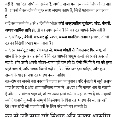
नहीं है। यह "रत्न-दोष" का संकेत है, अर्थात् पहना गया रत्न उनके लिए उचित नहीं
है। शास्त्रों ने रत्न-दोष के कुछ स्पष्ट लक्षण बताए हैं, जिन्हें पहचानना आवश्यक
है।
यदि रत्न पहनने के 3 से 7 दिनों के भीतर
कोई अप्रत्याशित दुर्घटना, चोट, बीमारी,
अथवा आर्थिक हानि
हो, तो यह स्पष्ट संकेत है कि वह रत्न आपके लिए नहीं है।
यदि
अनिद्रा, बेचैनी, बार-बार बुरे स्वप्न, अथवा मानसिक तनाव
बढ़ जाए, तो भी
रत्न का विरोधी प्रभाव माना जाता है।
यदि रत्न
स्वयं टूट जाए, रंग बदल ले, अथवा अंगूठी से निकलकर गिर जाए
, तो
शास्त्रों के अनुसार यह संकेत है कि रत्न आपकी अशुभ ऊर्जा को अपने ऊपर ले
रहा है, और उसने अपनी जीवन-यात्रा पूरी कर ली है। ऐसी स्थिति में रत्न को तुरंत
बहते जल में, अधिमानतः किसी नदी में, विसर्जित कर देना चाहिए, और कुछ
समय के बाद ही नया रत्न धारण करना चाहिए।
रत्न-दोष का सबसे बड़ा कारण है गलत रत्न का चुनाव। यदि कुंडली में सूर्य अशुभ
भाव के स्वामी हैं और आप माणिक्य पहन लें, अथवा शनि मारक भाव के स्वामी
हैं और आप नीलम पहन लें, तो रत्न उल्टा हानि करेगा। यही कारण है कि अनुभवी
ज्योतिषाचार्य कुंडली के सम्पूर्ण विश्लेषण के बिना रत्न-धारण की सलाह नहीं
देते। एक छोटी सी गलती वर्षों के लिए परेशानी बन सकती है।
रत्न से जुड़े सात बड़े मिथक और उनका शास्त्रीय