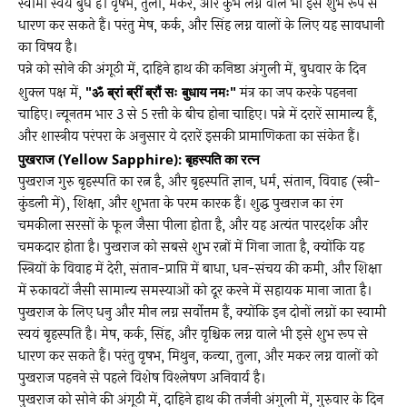
स्वामी स्वयं बुध है। वृषभ, तुला, मकर, और कुंभ लग्न वाले भी इसे शुभ रूप से
धारण कर सकते हैं। परंतु मेष, कर्क, और सिंह लग्न वालों के लिए यह सावधानी
का विषय है।
पन्ने को सोने की अंगूठी में, दाहिने हाथ की कनिष्ठा अंगुली में, बुधवार के दिन
शुक्ल पक्ष में,
"ॐ ब्रां ब्रीं ब्रौं सः बुधाय नमः"
मंत्र का जप करके पहनना
चाहिए। न्यूनतम भार 3 से 5 रत्ती के बीच होना चाहिए। पन्ने में दरारें सामान्य हैं,
और शास्त्रीय परंपरा के अनुसार ये दरारें इसकी प्रामाणिकता का संकेत हैं।
पुखराज (Yellow Sapphire): बृहस्पति का रत्न
पुखराज गुरु बृहस्पति का रत्न है, और बृहस्पति ज्ञान, धर्म, संतान, विवाह (स्त्री-
कुंडली में), शिक्षा, और शुभता के परम कारक हैं। शुद्ध पुखराज का रंग
चमकीला सरसों के फूल जैसा पीला होता है, और यह अत्यंत पारदर्शक और
चमकदार होता है। पुखराज को सबसे शुभ रत्नों में गिना जाता है, क्योंकि यह
स्त्रियों के विवाह में देरी, संतान-प्राप्ति में बाधा, धन-संचय की कमी, और शिक्षा
में रुकावटों जैसी सामान्य समस्याओं को दूर करने में सहायक माना जाता है।
पुखराज के लिए धनु और मीन लग्न सर्वोत्तम हैं, क्योंकि इन दोनों लग्नों का स्वामी
स्वयं बृहस्पति है। मेष, कर्क, सिंह, और वृश्चिक लग्न वाले भी इसे शुभ रूप से
धारण कर सकते हैं। परंतु वृषभ, मिथुन, कन्या, तुला, और मकर लग्न वालों को
पुखराज पहनने से पहले विशेष विश्लेषण अनिवार्य है।
पुखराज को सोने की अंगूठी में, दाहिने हाथ की तर्जनी अंगुली में, गुरुवार के दिन