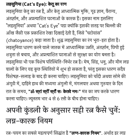
लहसुनिया (Cat's Eye): केतु का रत्न
लहसुनिया केतु का रत्न है, और केतु आध्यात्मिक मुक्ति, गूढ़ ज्ञान, वैराग्य,
अंतर्ज्ञान, और अप्रत्याशित घटनाओं के कारक हैं। इसका नाम इसलिए
"लहसुनिया" अथवा "Cat's Eye" पड़ा क्योंकि इसकी सतह पर बिल्ली की
आँख जैसी एक प्रकाशित रेखा दिखाई देती है, जिसे "चटोयांस"
(chatoyance) कहा जाता है। शुद्ध लहसुनिया का रंग भूरा-हरा होता है।
लहसुनिया धारण करने वाले जातक में आध्यात्मिक उन्नति, अंतर्ज्ञान, छिपी हुई
शत्रुता से बचाव, और अप्रत्याशित घटनाओं से सुरक्षा का योग बनता है।
लहसुनिया भी एक विशेष परिस्थिति-निर्भर रत्न है। मेष, सिंह, धनु, और मीन लग्न
वालों के लिए यह कुछ स्थितियों में शुभ हो सकता है, परंतु इसका धारण सदैव
विशेषज्ञ-सलाह के बाद ही करना चाहिए। लहसुनिया को चाँदी अथवा सोने की
अंगूठी में, दाहिने हाथ की मध्यमा अंगुली में, मंगलवार अथवा गुरुवार के दिन
रात के समय,
"ॐ स्रां स्रीं स्रौं सः केतवे नमः"
मंत्र का जप करके धारण
करना चाहिए। न्यूनतम भार 4 से 6 रत्ती के बीच होना चाहिए।
अपनी कुंडली के अनुसार सही रत्न कैसे चुनें:
लग्न-कारक नियम
रत्न-चयन का सबसे महत्वपूर्ण सिद्धांत है
"लग्न-कारक नियम"
, अर्थात् हर लग्न