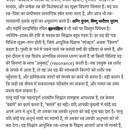
परीक्षा" अध्याय में नवरत्नों की उत्पत्ति, उनकी पहचान, गुणवत्ता-परीक्षण के
मानदंड, और प्रत्येक रत्न की विशेषताओं का सूक्ष्म विवरण मिलता है। यह ग्रंथ
रत्न-विद्या का प्राचीनतम प्रामाणिक स्रोत माना जाता है, और आज भी रत्न-
व्यवसायी इसके सूत्रों का अनुसरण करते हैं।
अग्नि पुराण
,
विष्णु धर्मोत्तर पुराण
,
और महर्षि वराहमिहिर रचित
बृहत्संहिता
में भी रत्नों पर विस्तृत विवेचन है।
ज्योतिष-शास्त्र की दृष्टि से नवरत्न का सिद्धांत बहुत गहरा है। हर ग्रह की एक
विशिष्ट सूक्ष्म-तरंग होती है, जिसे आधुनिक विज्ञान "स्पेक्ट्रम" अथवा "किरण"
कहता है। पृथ्वी के गर्भ में पकने वाले रत्न करोड़ों वर्षों की प्रक्रिया से बनते हैं, और
इस दौरान वे एक विशेष आणविक संरचना धारण करते हैं जो किसी विशिष्ट ग्रह
की किरणों के साथ "अनुनाद" (resonance) करती है। जब उपयुक्त रत्न शरीर
के संपर्क में आता है, तो वह उस ग्रह की लाभकारी किरणों को शरीर तक
पहुँचाता है, और हानिकारक तरंगों को छानने का कार्य भी करता है। यही कारण है
कि सही रत्न जीवन में सकारात्मक परिवर्तन ला सकता है, और गलत रत्न उल्टा
प्रभाव डाल सकता है।
परंतु यहाँ एक महत्वपूर्ण शास्त्रीय सिद्धांत समझना आवश्यक है, रत्न केवल
"बढ़ाने" का कार्य करता है, "बनाने" का नहीं। यदि आपकी कुंडली में कोई ग्रह
अपने आप में शुभ है, तो उसका रत्न उसकी शुभता को कई गुना बढ़ा देता है। परंतु
यदि कोई ग्रह अशुभ भावों का स्वामी है, तो उसका रत्न उसकी अशुभता को भी
बढ़ा देगा। यह सिद्धांत आधुनिक रत्न-शास्त्र के विद्वान आचार्य आज भी मानते हैं,