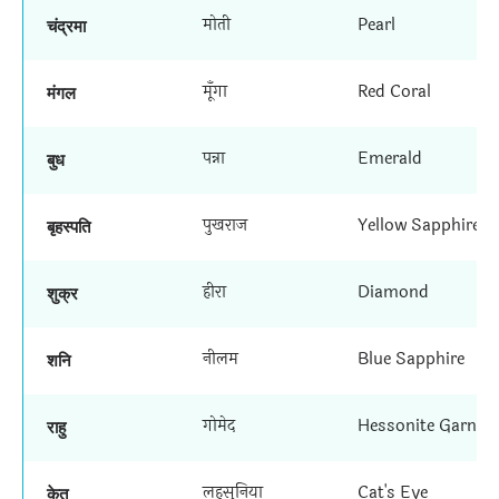
मोती
Pearl
चंद्रमा
मूँगा
Red Coral
मंगल
पन्ना
Emerald
बुध
पुखराज
Yellow Sapphire
बृहस्पति
हीरा
Diamond
शुक्र
नीलम
Blue Sapphire
शनि
गोमेद
Hessonite Garnet
राहु
लहसुनिया
Cat's Eye
केतु