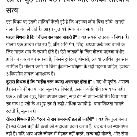
सत्य
इस विषय पर इतनी भ्रांतियाँ फैली हुई हैं कि असंख्य लोग बिना सोचे-समझे
गलत निर्णय ले लेते हैं। आइए कुछ बड़े मिथकों का सत्य जानें।
पहला मिथक है कि "नीलम सब पहन सकते हैं"।
यह सबसे खतरनाक मिथक है।
नीलम एक अत्यंत तीव्र रत्न है, और शनि मेष, सिंह, अथवा कर्क लग्न वालों के
लिए मारक भाव के स्वामी होते हैं। ऐसे जातकों के लिए नीलम पहनना गंभीर
हानि का कारण बन सकता है, जिसमें दुर्घटना, बीमारी, अथवा आर्थिक नुकसान
शामिल है। नीलम कभी भी बिना कुंडली-परीक्षण के नहीं पहनना चाहिए, इसका
3 दिवसीय ट्रायल आवश्यक है।
दूसरा मिथक है कि "महँगा रत्न ज्यादा असरदार होता है"।
यह भी पूर्णतः असत्य
है। रत्न की कीमत बाज़ार-मूल्य पर निर्भर है, उसके ज्योतिषीय प्रभाव पर नहीं।
एक 3 रत्ती का शुद्ध, बिना उपचार वाला, सही ढंग से प्राण-प्रतिष्ठित किया गया
रत्न एक 10 रत्ती के अशुद्ध रत्न से कहीं अधिक प्रभावी है। प्रामाणिकता मायने
रखती है, मूल्य नहीं।
तीसरा मिथक है कि "रत्न से सब समस्याएँ हल हो जाएँगी"।
यह बिल्कुल गलत
है। रत्न केवल ग्रहों की ऊर्जा को सहायता प्रदान करता है, यह कर्म का स्थानापन्न
नहीं है। यदि आप अपने जीवन में मेहनत नहीं करते, सत्य नहीं बोलते, और सेवा-