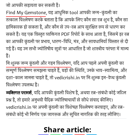
जो आपकी सहायता कर सकती है।
Find My Gemstone
, यह आधुनिक tool आपकी जन्म-कुंडली का
तत्काल विश्लेषण करके बताता है कि आपके लिए कौन सा रत्न शुभ है, कौन सा
हानिकारक हो सकता है, और कौन से उप-रत्न आप सुरक्षित रूप से धारण कर
सकते हैं। यह एक विस्तृत व्यक्तिगत PDF रिपोर्ट के साथ आता है, जिसमें हर रत्न
का आपकी कुंडली पर प्रभाव, धारण-विधि, मंत्र, और सावधानियाँ विस्तार से दी
गई हैं। यह उन सभी ज्योतिषीय सूत्रों पर आधारित है जो शास्त्रीय परंपरा में मान्य
हैं।
निःशुल्क जन्म कुंडली और गहन विश्लेषण
, यदि आप पहले अपनी कुंडली का
सम्पूर्ण विश्लेषण समझना चाहते हैं, ग्रहों की स्थिति, उनके भाव-स्वामित्व, और
दशा-काल जानना चाहते हैं, तो vedicrishi.in पर निःशुल्क इन-डेप्थ कुंडली
विश्लेषण उपलब्ध है।
व्यक्तिगत परामर्श
, यदि आपकी कुंडली विशेष है, अथवा रत्न-संबंधी कोई जटिल
प्रश्न है, तो हमारे अनुभवी वैदिक ज्योतिषाचार्यों से सीधे संवाद कीजिए।
vedicrishi.in पर अपनी कुंडली का विशेषज्ञ विश्लेषण करवाइए, और रत्न-
संबंधी कोई भी निर्णय एक जागरूक और सूचित नागरिक की तरह लीजिए।
Share article: