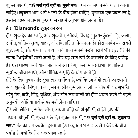
शुक्ल पक्ष में,
"ॐ ग्रां ग्रीं ग्रौं सः गुरवे नमः"
मंत्र का जप करके धारण करना
चाहिए। न्यूनतम भार 3 से 5 रत्ती के बीच होना चाहिए। पुखराज एक प्रबल रत्न है,
इसलिए इसका प्रभाव कुछ ही सप्ताह में अनुभव होने लगता है।
हीरा (Diamond): शुक्र का रत्न
हीरा शुक्र देव का रत्न है, और शुक्र प्रेम, सौंदर्य, विवाह (पुरुष-कुंडली में), कला,
संगीत, भौतिक सुख, वाहन, और विलासिता के कारक हैं। हीरा कार्बन का सबसे
शुद्ध रूप है, और पृथ्वी पर पाया जाने वाला सबसे कठोर पदार्थ भी। शुद्ध हीरे की
चमक "अद्वितीय" मानी जाती है, और यह सात रंगों के परावर्तन के लिए प्रसिद्ध
है। हीरा धारण करने वाले जातक में आकर्षण, कलात्मक प्रतिभा, विलासिता,
सुयोग्य जीवनसाथी, और भौतिक समृद्धि के योग बनते हैं।
हीरे के लिए वृषभ और तुला लग्न सर्वोत्तम हैं, क्योंकि इन दोनों लग्नों का स्वामी
स्वयं शुक्र है। मिथुन, कन्या, मकर, और कुंभ लग्न वालों के लिए भी यह शुभ है।
परंतु मेष, कर्क, सिंह, वृश्चिक, और मीन लग्न वालों को हीरा धारण करने से पहले
अनुभवी ज्योतिषाचार्य से परामर्श लेना चाहिए।
हीरे को प्लैटिनम, सफेद सोना, अथवा चाँदी की अंगूठी में, दाहिने हाथ की
मध्यमा अंगुली में, शुक्रवार के दिन शुक्ल पक्ष में,
"ॐ द्रां द्रीं द्रौं सः शुक्राय
नमः"
मंत्र का जप करके पहनना चाहिए। न्यूनतम भार 0.3 से 1 कैरेट के बीच
पर्याप्त है, क्योंकि हीरा एक प्रबल रत्न है।